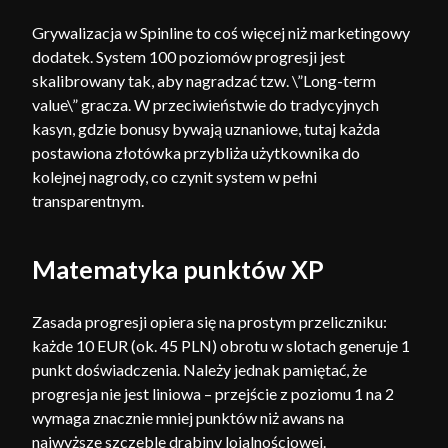
Grywalizacja w Spinline to coś więcej niż marketingowy
dodatek. System 100 poziomów progresji jest
skalibrowany tak, aby nagradzać tzw. \”Long-term
value\” gracza. W przeciwieństwie do tradycyjnych
kasyn, gdzie bonusy bywają uznaniowe, tutaj każda
postawiona złotówka przybliża użytkownika do
kolejnej nagrody, co czynit system w pełni
transparentnym.
Matematyka punktów XP
Zasada progresji opiera się na prostym przeliczniku:
każde 10 EUR (ok. 45 PLN) obrotu w slotach generuje 1
punkt doświadczenia. Należy jednak pamiętać, że
progresja nie jest liniowa – przejście z poziomu 1 na 2
wymaga znacznie mniej punktów niż awans na
najwyższe szczeble drabiny lojalnościowej.