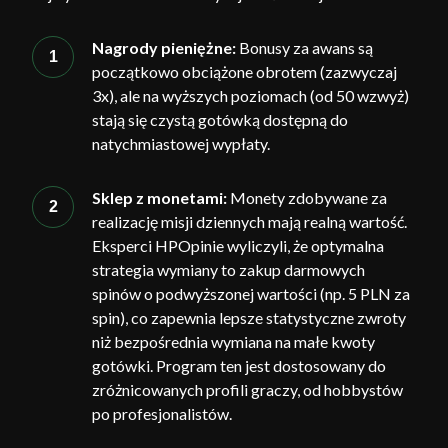
Nagrody pieniężne:
Bonusy za awans są
początkowo obciążone obrotem (zazwyczaj
3x), ale na wyższych poziomach (od 50 wzwyż)
stają się czystą gotówką dostępną do
natychmiastowej wypłaty.
Sklep z monetami:
Monety zdobywane za
realizację misji dziennych mają realną wartość.
Eksperci HPOpinie wyliczyli, że optymalna
strategia wymiany to zakup darmowych
spinów o podwyższonej wartości (np. 5 PLN za
spin), co zapewnia lepsze statystyczne zwroty
niż bezpośrednia wymiana na małe kwoty
gotówki. Program ten jest dostosowany do
zróżnicowanych profili graczy, od hobbystów
po profesjonalistów.