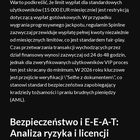
Warto podkreślić, że limit wypłat dla standardowych
użytkowników (15 000 EUR miesięcznie) jest restrykcją
dotyczącą wypłat gotówkowych. W przypadku
wygrania progresywnego jackpotu, regulamin Spinline
zazwyczaj przewiduje wypłatę pełnej kwoty niezależnie
od miesięcznych limitów, co jest standardem fair-play.
Czas przetwarzania transakcji wychodzących przez
dział finansowy wynosi zazwyczaj od 24 do 48 godzin,
jednak dla zweryfikowanych użytkowników VIP proces
ten jest skracany do minimum. W 2026 roku kluczowe
jest przejście weryfikacji \”Selfie z dokumentem\”, co
stanowi standard bezpieczeństwa zapobiegający
kradzieży tożsamości i praniu brudnych pieniędzy
(AML).
Bezpieczeństwo i E-E-A-T:
Analiza ryzyka i licencji