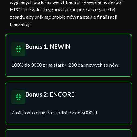
wygranych podczas weryfikacji przy wypłacie. Zespół
HPOpinie zaleca rygorystyczne przestrzeganie tej
zasady, aby uniknąć problemów na etapie finalizacji
transakcji.
Bonus 1: NEWIN
100% do 3000 zł na start + 200 darmowych spinów.
Bonus 2: ENCORE
Zasil konto drugi raz i odbierz do 6000 zł.