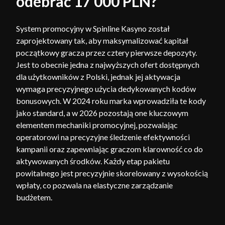
odebrać 17 000 PLN?
System promocyjny w Spinline Kasyno został
zaprojektowany tak, aby maksymalizować kapitał
początkowy gracza przez cztery pierwsze depozyty.
Jest to obecnie jedna z najwyższych ofert dostępnych
dla użytkowników z Polski, jednak jej aktywacja
wymaga precyzyjnego użycia dedykowanych kodów
bonusowych. W 2024 roku marka wprowadziła te kody
jako standard, a w 2026 pozostają one kluczowym
elementem mechaniki promocyjnej, pozwalając
operatorowi na precyzyjne śledzenie efektywności
kampanii oraz zapewniając graczom klarowność co do
aktywowanych środków. Każdy etap pakietu
powitalnego jest precyzyjnie skorelowany z wysokością
wpłaty, co pozwala na elastyczne zarządzanie
budżetem.