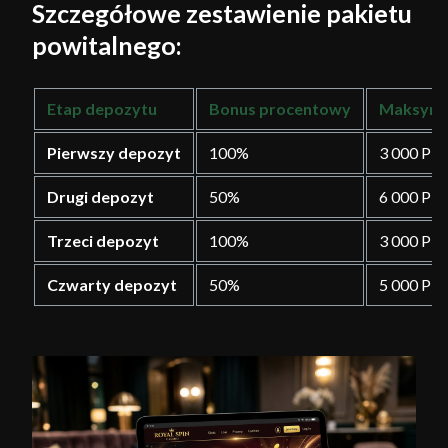
Szczegółowe zestawienie pakietu
powitalnego:
Etap depozytu
Bonus procentowy
Maksyma
Pierwszy depozyt
100%
3 000 PL
Drugi depozyt
50%
6 000 PL
Trzeci depozyt
100%
3 000 PL
Czwarty depozyt
50%
5 000 PL