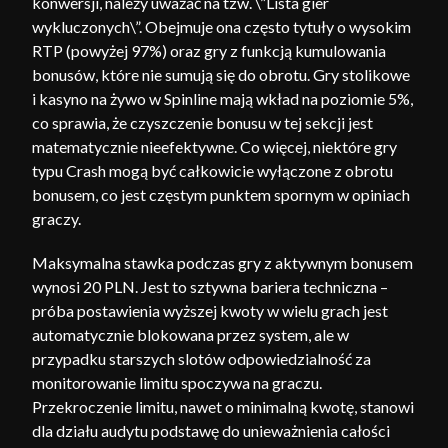
konwersji, należy uważać na tzw. \”Lista gier
wykluczonych\”. Obejmuje ona często tytuły o wysokim
RTP (powyżej 97%) oraz gry z funkcją kumulowania
bonusów, które nie sumują się do obrotu. Gry stolikowe
i kasyno na żywo w Spinline mają wkład na poziomie 5%,
co sprawia, że czyszczenie bonusu w tej sekcji jest
matematycznie nieefektywne. Co więcej, niektóre gry
typu Crash mogą być całkowicie wyłączone z obrotu
bonusem, co jest częstym punktem spornym w opiniach
graczy.
Maksymalna stawka podczas gry z aktywnym bonusem
wynosi 20 PLN. Jest to sztywna bariera techniczna –
próba postawienia wyższej kwoty w wielu grach jest
automatycznie blokowana przez system, ale w
przypadku starszych slotów odpowiedzialność za
monitorowanie limitu spoczywa na graczu.
Przekroczenie limitu, nawet o minimalną kwotę, stanowi
dla działu audytu podstawę do unieważnienia całości