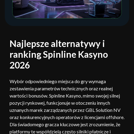
Najlepsze alternatywy i
ranking Spinline Kasyno
2026
Wybór odpowiedniego miejsca do gry wymaga
zestawienia parametrów technicznych oraz realnej
wartości bonusów. Spinline Kasyno, mimo swojej silnej
pozycji rynkowej, funkcjonuje w otoczeniu innych
uznanych marek zarządzanych przez GBL Solution NV
oraz konkurencyjnych operatorów z licencjami offshore.
Dla świadomego gracza kluczowe jest zrozumienie, że
platformy te współdzielą często silniki płatnicze i