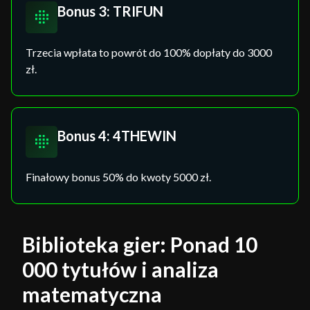
Bonus 3: TRIFUN
Trzecia wpłata to powrót do 100% dopłaty do 3000
zł.
Bonus 4: 4THEWIN
Finałowy bonus 50% do kwoty 5000 zł.
Biblioteka gier: Ponad 10
000 tytułów i analiza
matematyczna