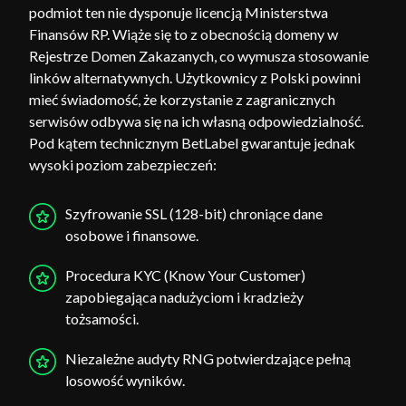
podmiot ten nie dysponuje licencją Ministerstwa
Finansów RP. Wiąże się to z obecnością domeny w
Rejestrze Domen Zakazanych, co wymusza stosowanie
linków alternatywnych. Użytkownicy z Polski powinni
mieć świadomość, że korzystanie z zagranicznych
serwisów odbywa się na ich własną odpowiedzialność.
Pod kątem technicznym BetLabel gwarantuje jednak
wysoki poziom zabezpieczeń:
Szyfrowanie SSL (128-bit) chroniące dane
osobowe i finansowe.
Procedura KYC (Know Your Customer)
zapobiegająca nadużyciom i kradzieży
tożsamości.
Niezależne audyty RNG potwierdzające pełną
losowość wyników.