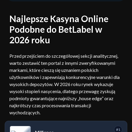
Najlepsze Kasyna Online
Podobne do BetLabel w
2026 roku
Przed przejściem do szczegółowej sekcji analitycznej,
warto zestawić ten portal z innymi zweryfikowanymi
markami, które cieszą się uznaniem polskich
użytkowników i zapewniają konkurencyjne warunki dla
wysokich depozytów. W 2026 roku rynek wykazuje
wysoki stopień nasycenia, dlatego przewagę zyskują
podmioty gwarantujące najniższy „house edge” oraz
najkrótszy czas procesowania transakcji
wychodzących.
#1