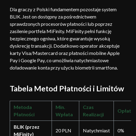
Dla graczy z Polski fundamentem pozostaje system
BLIK. Jest on dostępny za pośrednictwem
sprawdzonych procesorów płatności lub poprzez
zasilenie portfela MiFinity. MiFinity pełni funkcję
bezpiecznego ogniwa, które gwarantuje wysoką
dyskrecję transakcji. Dodatkowo operator akceptuje
karty Visa/Mastercard oraz płatności mobilne Apple
Pay i Google Pay, co umożliwia natychmiastowe
doładowanie konta przy użyciu biometrii smartfona.
Tabela Metod Płatności i Limitów
Metoda
Min.
Czas
Opłaty
Płatności
Wpłata
Realizacji
BLIK (przez
20 PLN
Natychmiast
0%
MiFinity)