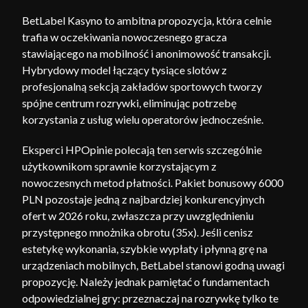
BetLabel Kasyno to ambitna propozycja, która celnie
trafia w oczekiwania nowoczesnego gracza
stawiającego na mobilność i anonimowość transakcji.
Hybrydowy model łączący tysiące slotów z
profesjonalną sekcją zakładów sportowych tworzy
spójne centrum rozrywki, eliminując potrzebę
korzystania z usług wielu operatorów jednocześnie.
Eksperci HPOpinie polecają ten serwis szczególnie
użytkownikom sprawnie korzystającym z
nowoczesnych metod płatności. Pakiet bonusowy 6000
PLN pozostaje jedną z najbardziej konkurencyjnych
ofert w 2026 roku, zwłaszcza przy uwzględnieniu
przystępnego mnożnika obrotu (35x). Jeśli cenisz
estetykę wykonania, szybkie wypłaty i płynną grę na
urządzeniach mobilnych, BetLabel stanowi godną uwagi
propozycję. Należy jednak pamiętać o fundamentach
odpowiedzialnej gry: przeznaczaj na rozrywkę tylko te