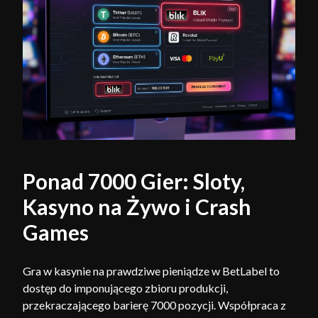
Ponad 7000 Gier: Sloty,
Kasyno na Żywo i Crash
Games
Gra w kasynie na prawdziwe pieniądze w BetLabel to
dostęp do imponującego zbioru produkcji,
przekraczającego barierę 7000 pozycji. Współpraca z