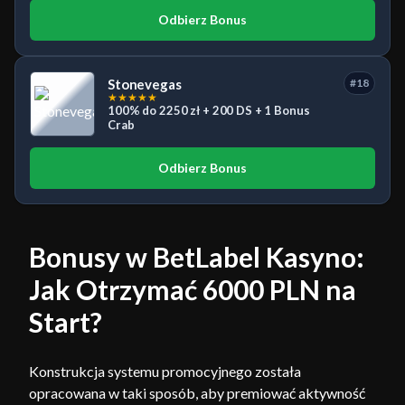
Odbierz Bonus
Stonevegas
#18
★
★
★
★
★
100% do 2250 zł + 200 DS + 1 Bonus
Crab
Odbierz Bonus
Bonusy w BetLabel Kasyno:
Jak Otrzymać 6000 PLN na
Start?
Konstrukcja systemu promocyjnego została
opracowana w taki sposób, aby premiować aktywność