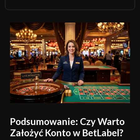
Podsumowanie: Czy Warto
Założyć Konto w BetLabel?