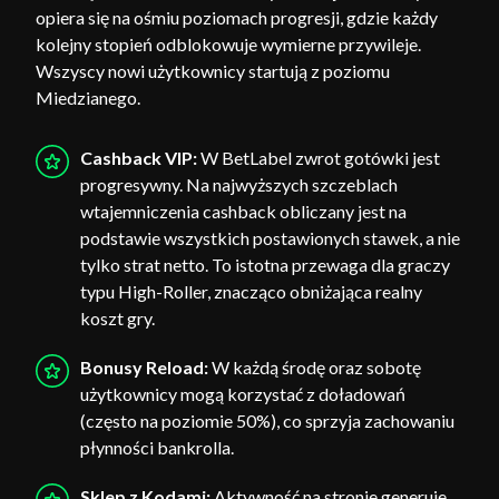
opiera się na ośmiu poziomach progresji, gdzie każdy
kolejny stopień odblokowuje wymierne przywileje.
Wszyscy nowi użytkownicy startują z poziomu
Miedzianego.
Cashback VIP:
W BetLabel zwrot gotówki jest
progresywny. Na najwyższych szczeblach
wtajemniczenia cashback obliczany jest na
podstawie wszystkich postawionych stawek, a nie
tylko strat netto. To istotna przewaga dla graczy
typu High-Roller, znacząco obniżająca realny
koszt gry.
Bonusy Reload:
W każdą środę oraz sobotę
użytkownicy mogą korzystać z doładowań
(często na poziomie 50%), co sprzyja zachowaniu
płynności bankrolla.
Sklep z Kodami:
Aktywność na stronie generuje