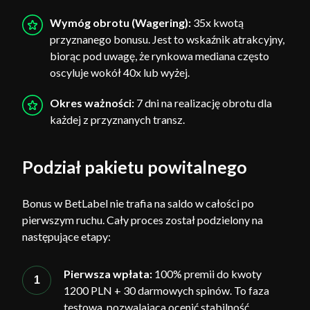
Wymóg obrotu (Wagering):
35x kwotą
przyznanego bonusu. Jest to wskaźnik atrakcyjny,
biorąc pod uwagę, że rynkowa mediana często
oscyluje wokół 40x lub wyżej.
Okres ważności:
7 dni na realizację obrotu dla
każdej z przyznanych transz.
Podział pakietu powitalnego
Bonus w BetLabel nie trafia na saldo w całości po
pierwszym ruchu. Cały proces został podzielony na
następujące etapy:
Pierwsza wpłata:
100% premii do kwoty
1200 PLN + 30 darmowych spinów. To faza
testowa, pozwalająca ocenić stabilność