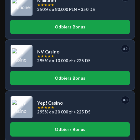
Millioner
★
★
★
★
★
350% do 80,000 PLN + 350 DS
Odbierz Bonus
#2
NV Casino
★
★
★
★
★
295% do 10 000 zł + 225 DS
Odbierz Bonus
#3
Yep! Casino
★
★
★
★
★
295% do 20 000 zł + 225 DS
Odbierz Bonus