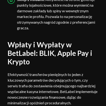
punkty lojalnościowe, które można wymienić na
darmowe zakłady lub spiny w wewnętrznym
markecie profilu. Pozwala to na personalizację
otrzymywanych nagród zgodnie z preferencjami
gracza.
Wpłaty i Wypłaty w
BetLabel: BLIK, Apple Pay i
Krypto
Efektywność transferów pieniężnych to jeden z
kluczowych parametrów decydujących o tym, czy
serwis trafia do zestawienia obejmującego najbardziej
wypłacalne kasyna internetowe. BetLabel implementuje
nowoczesne rozwiązania finansowe, dążąc do
minimalizacji opóźnień proceduralnych.