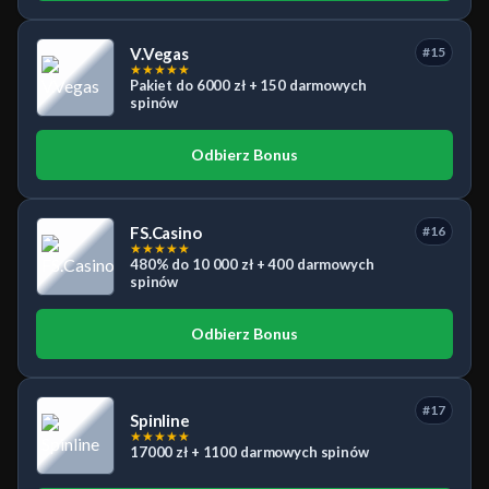
V.Vegas
#15
★
★
★
★
★
Pakiet do 6000 zł + 150 darmowych
spinów
Odbierz Bonus
FS.Casino
#16
★
★
★
★
★
480% do 10 000 zł + 400 darmowych
spinów
Odbierz Bonus
#17
Spinline
★
★
★
★
★
17000 zł + 1100 darmowych spinów