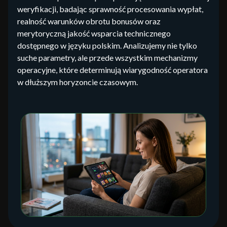
weryfikacji, badając sprawność procesowania wypłat,
realność warunków obrotu bonusów oraz
merytoryczną jakość wsparcia technicznego
dostępnego w języku polskim. Analizujemy nie tylko
suche parametry, ale przede wszystkim mechanizmy
operacyjne, które determinują wiarygodność operatora
w dłuższym horyzoncie czasowym.