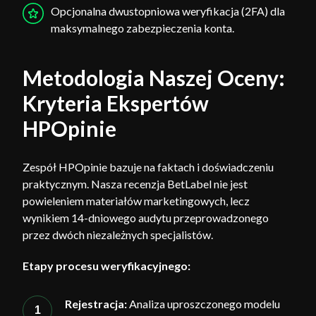
Opcjonalna dwustopniowa weryfikacja (2FA) dla
maksymalnego zabezpieczenia konta.
Metodologia Naszej Oceny:
Kryteria Ekspertów
HPOpinie
Zespół HPOpinie bazuje na faktach i doświadczeniu
praktycznym. Nasza recenzja BetLabel nie jest
powieleniem materiałów marketingowych, lecz
wynikiem 14-dniowego audytu przeprowadzonego
przez dwóch niezależnych specjalistów.
Etapy procesu weryfikacyjnego:
Rejestracja:
Analiza uproszczonego modelu