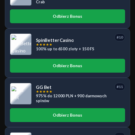
Crab
Odbierz Bonus
#10
SpinBetter Casino
★
★
★
★
★
100% up to 6500 zloty + 150 FS
Odbierz Bonus
GG Bet
#11
★
★
★
★
★
975% do 12000 PLN + 900 darmowych
spinów
Odbierz Bonus