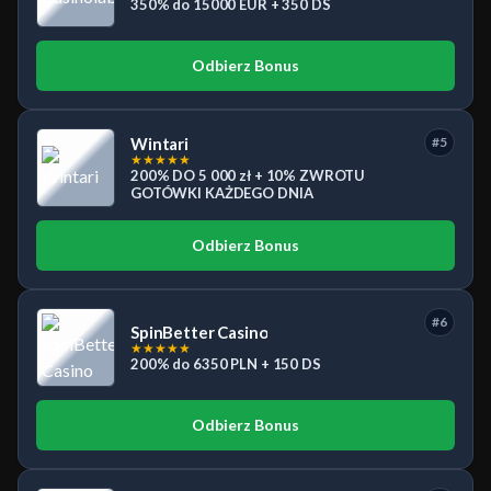
350% do 15000 EUR + 350 DS
Odbierz Bonus
Wintari
#5
★
★
★
★
★
200% DO 5 000 zł + 10% ZWROTU
GOTÓWKI KAŻDEGO DNIA
Odbierz Bonus
#6
SpinBetter Casino
★
★
★
★
★
200% do 6350 PLN + 150 DS
Odbierz Bonus