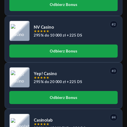
Odbierz Bonus
#2
NV Casino
★
★
★
★
★
295% do 10 000 zł + 225 DS
Odbierz Bonus
#3
Yep! Casino
★
★
★
★
★
295% do 20 000 zł + 225 DS
Odbierz Bonus
#4
Casinolab
★
★
★
★
★