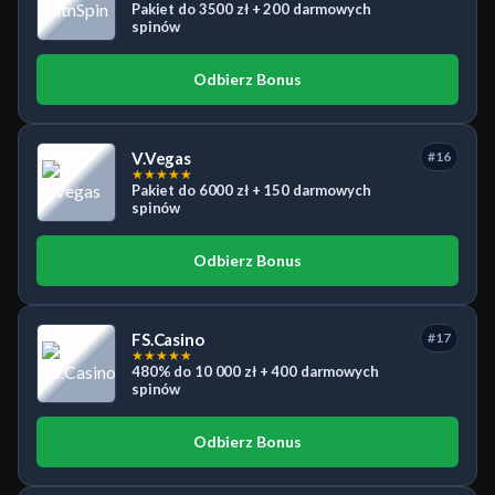
Pakiet do 3500 zł + 200 darmowych
spinów
Odbierz Bonus
V.Vegas
#16
★
★
★
★
★
Pakiet do 6000 zł + 150 darmowych
spinów
Odbierz Bonus
FS.Casino
#17
★
★
★
★
★
480% do 10 000 zł + 400 darmowych
spinów
Odbierz Bonus