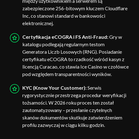
między użytkownikiem a serwerem są
zabezpieczone 256-bitowym kluczem Cloudflare
Inc, co stanowi standard w bankowości
elektronicznej.
Certyfikacja eCOGRA i FS Anti-Fraud:
Gry w
katalogu podlegają regularnym testom
Generatora Liczb Losowych (RNG). Posiadanie
certyfikatu eCOGRA to rzadkość wśród kasyn z
licencją Curacao, co stawia Ice Casino w czołówce
pod względem transparentności wyników.
KYC (Know Your Customer):
Serwis
rygorystycznie przestrzega procedur weryfikacji
tożsamości. W 2026 roku proces ten został
zautomatyzowany – przesłanie czytelnych
skanów dokumentów skutkuje zatwierdzeniem
profilu zazwyczaj w ciągu kilku godzin.