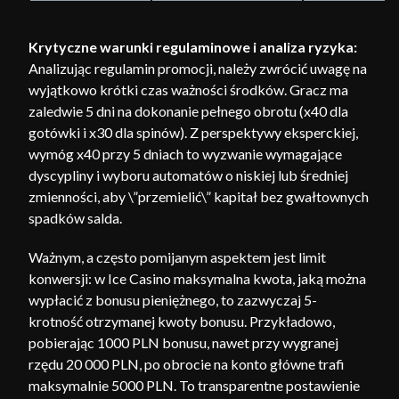
Krytyczne warunki regulaminowe i analiza ryzyka:
Analizując regulamin promocji, należy zwrócić uwagę na
wyjątkowo krótki czas ważności środków. Gracz ma
zaledwie 5 dni na dokonanie pełnego obrotu (x40 dla
gotówki i x30 dla spinów). Z perspektywy eksperckiej,
wymóg x40 przy 5 dniach to wyzwanie wymagające
dyscypliny i wyboru automatów o niskiej lub średniej
zmienności, aby \”przemielić\” kapitał bez gwałtownych
spadków salda.
Ważnym, a często pomijanym aspektem jest limit
konwersji: w Ice Casino maksymalna kwota, jaką można
wypłacić z bonusu pieniężnego, to zazwyczaj 5-
krotność otrzymanej kwoty bonusu. Przykładowo,
pobierając 1000 PLN bonusu, nawet przy wygranej
rzędu 20 000 PLN, po obrocie na konto główne trafi
maksymalnie 5000 PLN. To transparentne postawienie