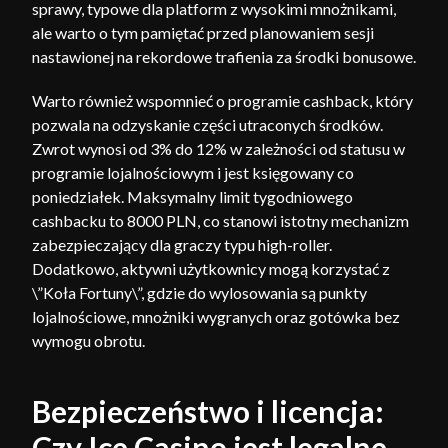
sprawy, typowe dla platform z wysokimi mnożnikami,
ale warto o tym pamiętać przed planowaniem sesji
nastawionej na rekordowe trafienia za środki bonusowe.
Warto również wspomnieć o programie cashback, który
pozwala na odzyskanie części utraconych środków.
Zwrot wynosi od 3% do 12% w zależności od statusu w
programie lojalnościowym i jest księgowany co
poniedziałek. Maksymalny limit tygodniowego
cashbacku to 8000 PLN, co stanowi istotny mechanizm
zabezpieczający dla graczy typu high-roller.
Dodatkowo, aktywni użytkownicy mogą korzystać z
\”Koła Fortuny\”, gdzie do wylosowania są punkty
lojalnościowe, mnożniki wygranych oraz gotówka bez
wymogu obrotu.
Bezpieczeństwo i licencja:
Czy Ice Casino jest legalne