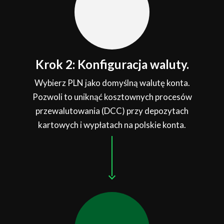
Krok 2: Konfiguracja waluty.
Wybierz PLN jako domyślną walutę konta.
Pozwoli to uniknąć kosztownych procesów
przewalutowania (DCC) przy depozytach
kartowych i wypłatach na polskie konta.