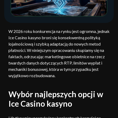
W 2026 roku konkurencja na rynku jest ogromna, jednak
Ice Casino kasyno broni się konsekwentną polityką
lojalnościową i szybką adaptacją do nowych metod
płatności. W niniejszym opracowaniu skupiamy się na
faktach, odrzucając marketingowe obietnice na rzecz
twardych danych dotyczących RTP, limitów wypłat i
mechaniki bonusowej, która w tym przypadku jest
wyjątkowo rozbudowana.
Wybór najlepszych opcji w
Ice Casino kasyno
Użytkownicy poszukujący konkretnych korzyści na