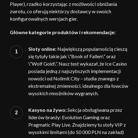
Player), rzadko korzystając z możliwości obniżania
zwrotu, co oferują niektórzy dostawcy w swoich
konfigurowalnych wersjach gier.
Główne kategorie produktów i rekomendacje:
Sloty online:
Największą popularnością cieszą
się tytuły takie jak \”Book of Fallen\” oraz
\”Wolf Gold\”. Nasz test wykazał, że Ice Casino
posiada jedną z najszybszych implementacji
nowości od Nolimit City – studia znanego z
ekstremalnej zmienności, idealnego dla łowców
wysokich mnożników wygranych.
Kasyno na żywo:
Sekcja obsługiwana przez
liderów branży: Evolution Gaming oraz
Pragmatic Play Live. Znajdziemy tu stoły VIP z
wysokimi limitami (do 50 000 PLN na zakład)