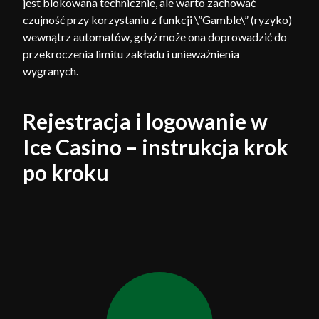
jest blokowana technicznie, ale warto zachować
czujność przy korzystaniu z funkcji \”Gamble\” (ryzyko)
wewnątrz automatów, gdyż może ona doprowadzić do
przekroczenia limitu zakładu i unieważnienia
wygranych.
Rejestracja i logowanie w
Ice Casino – instrukcja krok
po kroku