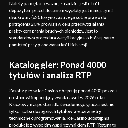
Należy pamiętać o ważnej zasadzie: jeśli obrót
depozytem przed zleceniem wypłaty jest mniejszy niż
dwukrotny (x2), kasyno zastrzega sobie prawo do
potrącenia 20% prowizji w celu przeciwdziałania
praktykom prania brudnych pieniędzy. Jest to
standardowa procedura weryfikacyjna, o której warto
pamiętać przy planowaniu krótkich sesji.
Katalog gier: Ponad 4000
tytułów i analiza RTP
Zasoby gier w Ice Casino obejmują ponad 4000 pozycji,
co stanowi imponujący wynik nawet w 2026 roku.
Kluczowym aspektem dla świadomego gracza jest nie
tylko liczba dostępnych tytułów, ale parametry
techniczne oprogramowania. Ice Casino udostępnia
produkcje z wysokim współczynnikiem RTP (Return to