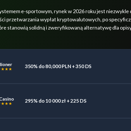
ystemem e-sportowym, rynek w 2026 roku jest niezwykle
ści przetwarzania wypłat kryptowalutowych, po specyficz
óre stanowią solidną i zweryfikowaną alternatywę dla opi
lioner
350% do 80,000 PLN + 350 DS
★
★
★
★
Casino
295% do 10 000 zł + 225 DS
★
★
★
★