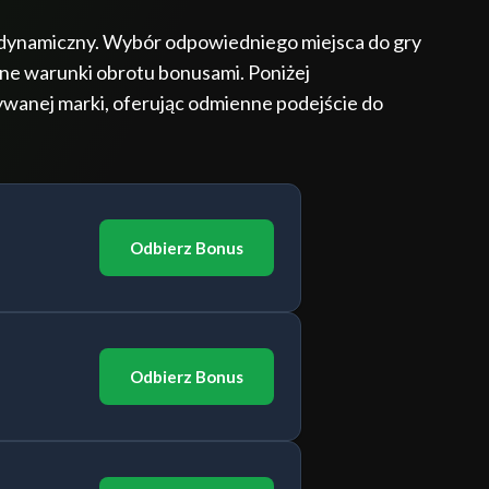
 dynamiczny. Wybór odpowiedniego miejsca do gry
ne warunki obrotu bonusami. Poniżej
sywanej marki, oferując odmienne podejście do
Odbierz Bonus
Odbierz Bonus