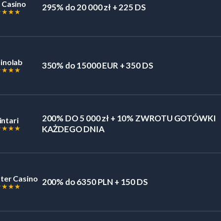
 Casino
295% do 20 000 zł + 225 DS
★
★
★
★
inolab
350% do 15000 EUR + 350 DS
★
★
★
★
200% DO 5 000 zł + 10% ZWROTU GOTÓWKI
ntari
★
★
★
★
KAŻDEGO DNIA
ter Casino
200% do 6350 PLN + 150 DS
★
★
★
★