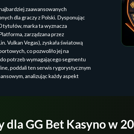
i najbardziej zaawansowanych
ych dla graczy z Polski. Dysponując
 tytułów, marka ta wyznacza
 Platforma, zarządzana przez
in. Vulkan Vegas), zyskała światową
ortowych, co pozwoliło jej na
y do potrzeb wymagającego segmentu
line, poddali ten serwis rygorystycznym
ansowym, analizując każdy aspekt
y dla GG Bet Kasyno w 2