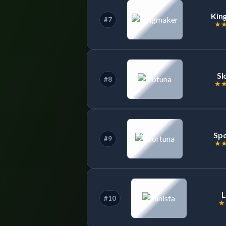
Kin
#7
★
Sl
#8
★
Sp
#9
★
L
#10
★