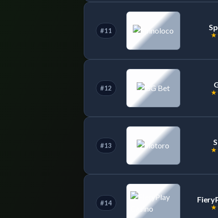
Sp
#11
★
G
#12
★
S
#13
★
Fiery
#14
★