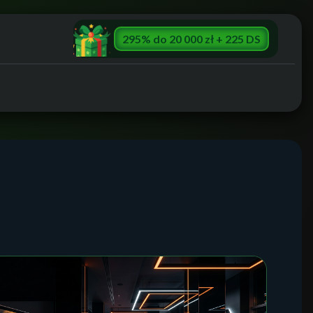
295% do 20 000 zł + 225 DS