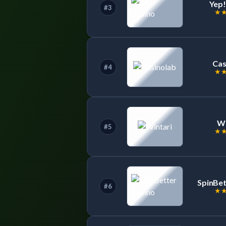
Yep!
#3
★
Cas
#4
★
Wi
#5
★
SpinBet
#6
★