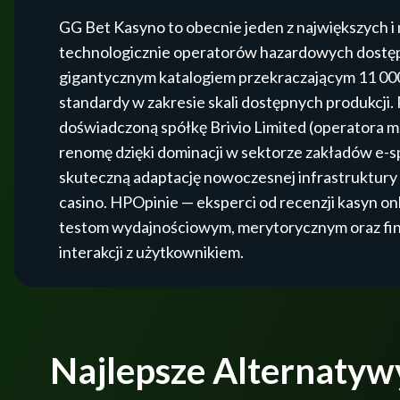
GG Bet Kasyno to obecnie jeden z największych 
technologicznie operatorów hazardowych dostępn
gigantycznym katalogiem przekraczającym 11 000
standardy w zakresie skali dostępnych produkcji.
doświadczoną spółkę Brivio Limited (operatora m.
renomę dzięki dominacji w sektorze zakładów e-sp
skuteczną adaptację nowoczesnej infrastruktur
casino. HPOpinie — eksperci od recenzji kasyn on
testom wydajnościowym, merytorycznym oraz fin
interakcji z użytkownikiem.
Najlepsze Alternatyw