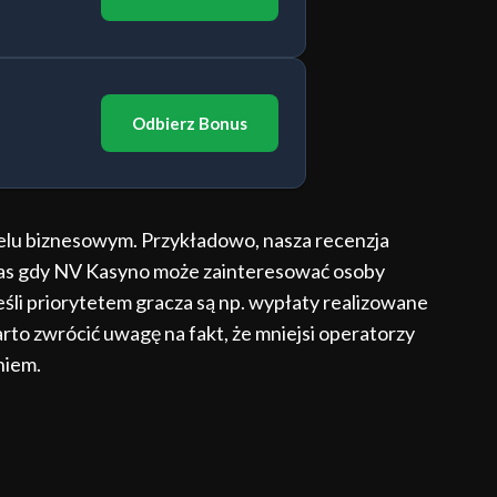
Odbierz Bonus
elu biznesowym. Przykładowo, nasza recenzja
czas gdy NV Kasyno może zainteresować osoby
śli priorytetem gracza są np. wypłaty realizowane
to zwrócić uwagę na fakt, że mniejsi operatorzy
niem.