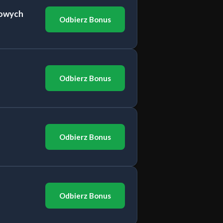
mowych
Odbierz Bonus
Odbierz Bonus
Odbierz Bonus
Odbierz Bonus